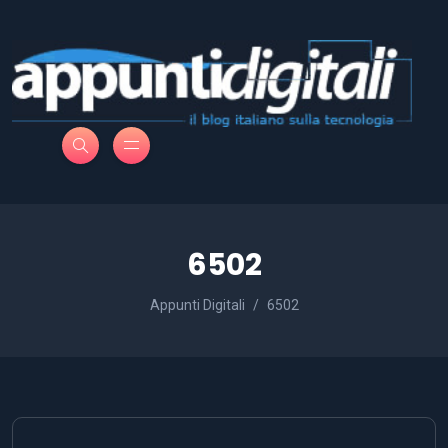
6502
Appunti Digitali
6502