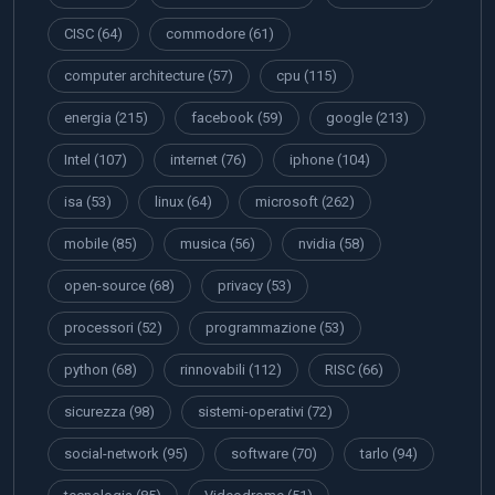
CISC
(64)
commodore
(61)
computer architecture
(57)
cpu
(115)
energia
(215)
facebook
(59)
google
(213)
Intel
(107)
internet
(76)
iphone
(104)
isa
(53)
linux
(64)
microsoft
(262)
mobile
(85)
musica
(56)
nvidia
(58)
open-source
(68)
privacy
(53)
processori
(52)
programmazione
(53)
python
(68)
rinnovabili
(112)
RISC
(66)
sicurezza
(98)
sistemi-operativi
(72)
social-network
(95)
software
(70)
tarlo
(94)