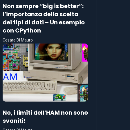
Non sempre “big is better”:
l’importanza della scelta
dei tipi di dati – Un esempio
con CPython
Cesare Di Mauro
No, i limiti dell’HAM non sono
svaniti!