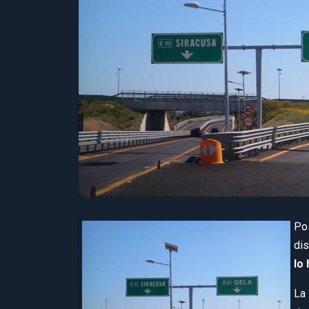
Pos
dis
lo
La