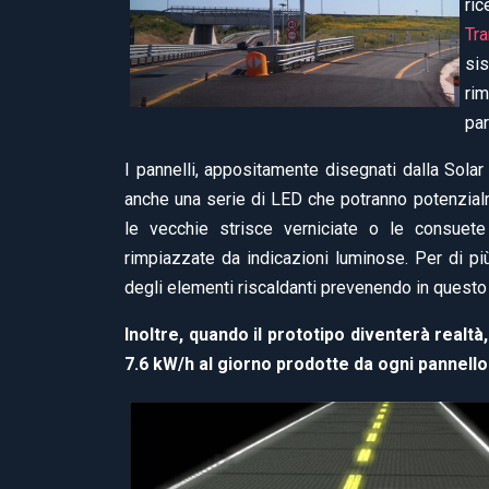
ri
Tra
si
ri
par
I pannelli, appositamente disegnati dalla Sola
anche una serie di LED che potranno potenzial
le vecchie strisce verniciate o le consuete
rimpiazzate da indicazioni luminose. Per di più,
degli elementi riscaldanti prevenendo in questo m
Inoltre, quando il prototipo diventerà realtà
7.6 kW/h al giorno prodotte da ogni pannell