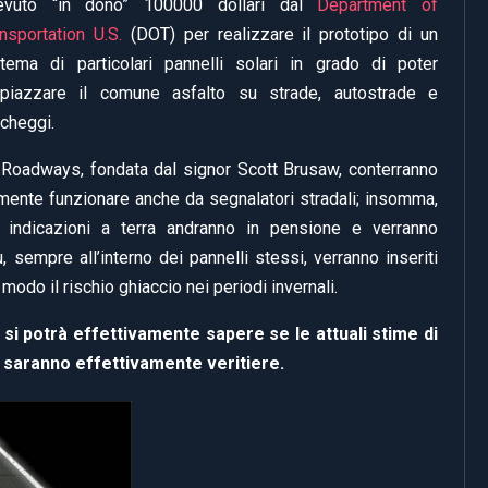
cevuto “in dono” 100000 dollari dal
Department of
nsportation U.S.
(DOT) per realizzare il prototipo di un
stema di particolari pannelli solari in grado di poter
mpiazzare il comune asfalto su strade, autostrade e
cheggi.
r Roadways, fondata dal signor Scott Brusaw, conterranno
mente funzionare anche da segnalatori stradali; insomma,
 indicazioni a terra andranno in pensione e verranno
 sempre all’interno dei pannelli stessi, verranno inseriti
odo il rischio ghiaccio nei periodi invernali.
, si potrà effettivamente sapere se le attuali stime di
o saranno effettivamente veritiere.