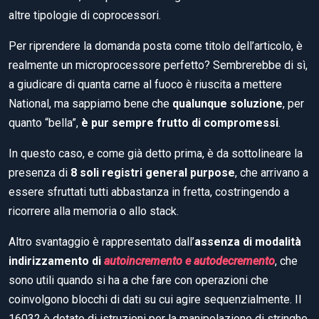
altre tipologie di coprocessori.
Per riprendere la domanda posta come titolo dell’articolo, è
realmente un microprocessore perfetto? Sembrerebbe di sì,
a giudicare di quanta carne al fuoco è riuscita a mettere
National, ma sappiamo bene che
qualunque soluzione
, per
quanto “bella”,
è pur sempre frutto di compromessi
.
In questo caso, e come già detto prima, è da sottolineare la
presenza di
8 soli registri general purpose
, che arrivano a
essere sfruttati tutti abbastanza in fretta, costringendo a
ricorrere alla memoria o allo stack.
Altro svantaggio è rappresentato dall’
assenza di modalità
indirizzamento di
autoincremento e autodecremento
, che
sono utili quando si ha a che fare con operazioni che
coinvolgono blocchi di dati su cui agire sequenzialmente. Il
16032 è dotato di istruzioni per la manipolazione di stringhe,