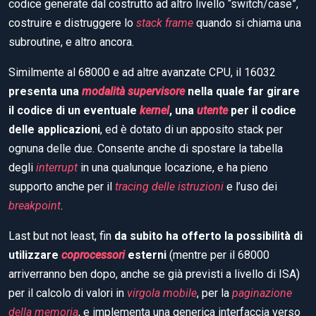
codice generate dal costrutto ad altro livello “switch/case”,
costruire e distruggere lo
stack frame
quando si chiama una
subroutine, e altro ancora.
Similmente al 68000 e ad altre avanzate CPU, il 16032
presenta una
modalità supervisore
nella quale far girare
il codice di un eventuale
kernel
, una
utente
per il codice
delle applicazioni
, ed è dotato di un apposito stack per
ognuna delle due. Consente anche di spostare la tabella
degli
interrupt
in una qualunque locazione, e ha pieno
supporto anche per il
tracing delle istruzioni
e l’uso dei
breakpoint
.
Last but not least, fin
da subito ha offerto la possibilità di
utilizzare
coprocessori
esterni
(mentre per il 68000
arriverranno ben dopo, anche se già previsti a livello di ISA)
per il calcolo di valori in
virgola mobile
, per la
paginazione
della memoria
, e implementa una generica interfaccia verso