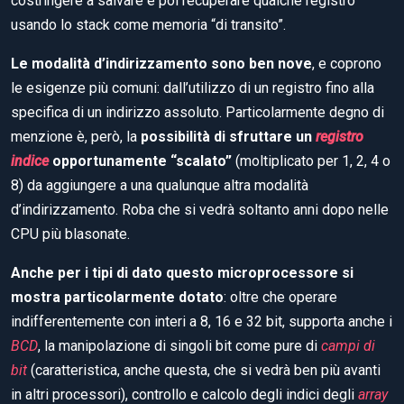
costringere a salvare e poi recuperare qualche registro
usando lo stack come memoria “di transito”.
Le modalità d’indirizzamento sono ben nove
, e coprono
le esigenze più comuni: dall’utilizzo di un registro fino alla
specifica di un indirizzo assoluto. Particolarmente degno di
menzione è, però, la
possibilità di sfruttare un
registro
indice
opportunamente “scalato”
(moltiplicato per 1, 2, 4 o
8) da aggiungere a una qualunque altra modalità
d’indirizzamento. Roba che si vedrà soltanto anni dopo nelle
CPU più blasonate.
Anche per i tipi di dato questo microprocessore si
mostra particolarmente dotato
: oltre che operare
indifferentemente con interi a 8, 16 e 32 bit, supporta anche i
BCD
, la manipolazione di singoli bit come pure di
campi di
bit
(caratteristica, anche questa, che si vedrà ben più avanti
in altri processori), controllo e calcolo degli indici degli
array