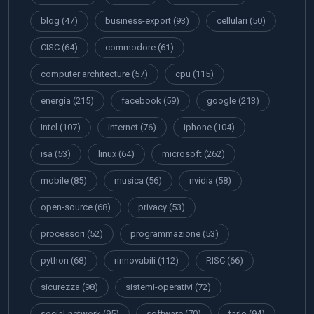
blog
(47)
business-export
(93)
cellulari
(50)
CISC
(64)
commodore
(61)
computer architecture
(57)
cpu
(115)
energia
(215)
facebook
(59)
google
(213)
Intel
(107)
internet
(76)
iphone
(104)
isa
(53)
linux
(64)
microsoft
(262)
mobile
(85)
musica
(56)
nvidia
(58)
open-source
(68)
privacy
(53)
processori
(52)
programmazione
(53)
python
(68)
rinnovabili
(112)
RISC
(66)
sicurezza
(98)
sistemi-operativi
(72)
social-network
(95)
software
(70)
tarlo
(94)