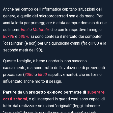
Anche nel campo dell’informatica capitano situazioni del
genere, e quello dei microprocessori non è da meno. Per
anni la lotta per primeggiare è stata sempre dominio di due
soli nomi:
Intel
e
Motorola
, che con le rispettive famiglie
80×86
e
680×0
si sono contese il mercato dei computer
“casalinghi” (e non) per una quindicina d’anni (fra gli ’80 e la
seconda metà dei ’90).
Queste famiglie, è bene ricordarlo, non nascono
casualmente, ma sono frutto dell’evoluzione di precedenti
processori (
8080
e
6800
rispettivamente), che ne hanno
influenzato anche molto il design.
Partire da un progetto ex-novo permette di
superare
certi schemi
, e gli ingegneri in questi casi sono capaci di
tutto: dal realizzare soluzioni “originali” (leggi: talmente
“avanzate” da rivelarsi delle immani ciofeche) a degli