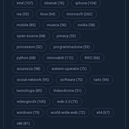
Intel
(107)
internet
(76)
iphone
(104)
isa
(53)
linux
(64)
microsoft
(262)
mobile
(85)
musica
(56)
nvidia
(58)
open-source
(68)
privacy
(53)
processori
(52)
programmazione
(53)
python
(68)
rinnovabili
(112)
RISC
(66)
sicurezza
(98)
sistemi-operativi
(72)
social-network
(95)
software
(70)
tarlo
(94)
tecnologia
(85)
Videodrome
(51)
videogiochi
(100)
web-2.0
(73)
windows
(79)
world-wide-web
(72)
x64
(67)
x86
(81)