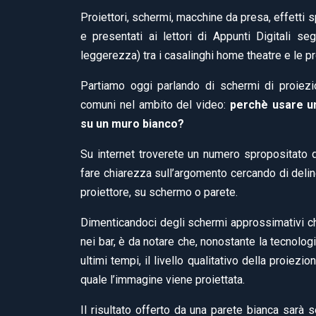
Proiettori, schermi, macchine da presa, effetti s
e presentati ai lettori di Appunti Digitali 
leggerezza) tra i casalinghi home theatre e le p
Partiamo oggi parlando di schermi di proiez
comuni nel ambito del video:
perchè usare u
su un muro bianco?
Su internet troverete un numero spropositato 
fare chiarezza sull’argomento cercando di delin
proiettore, su schermo o parete.
Dimenticandoci degli schermi approssimativi che t
nei bar, è da notare che, nonostante la tecnolog
ultimi tempi, il livello qualitativo della proiez
quale l’immagine viene proiettata.
Il risultato offerto da una parete bianca sarà 