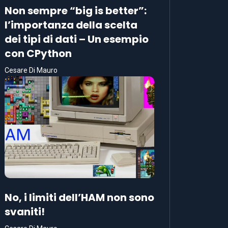
Non sempre “big is better”:
l’importanza della scelta
dei tipi di dati – Un esempio
con CPython
Cesare Di Mauro
No, i limiti dell’HAM non sono
svaniti!