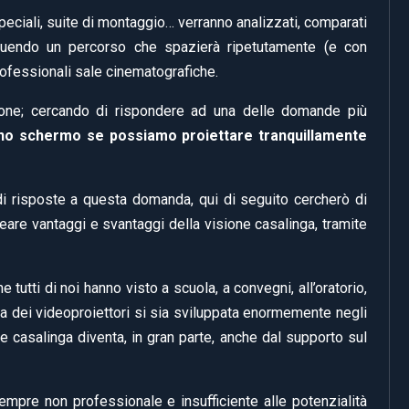
peciali, suite di montaggio… verranno analizzati, comparati
seguendo un percorso che spazierà ripetutamente (e con
rofessionali sale cinematografiche.
ione; cercando di rispondere ad una delle domande più
no schermo se possiamo proiettare tranquillamente
di risposte a questa domanda, qui di seguito cercherò di
eare vantaggi e svantaggi della visione casalinga, tramite
utti di noi hanno visto a scuola, a convegni, all’oratorio,
ia dei videoproiettori si sia sviluppata enormemente negli
ione casalinga diventa, in gran parte, anche dal supporto sul
sempre non professionale e insufficiente alle potenzialità